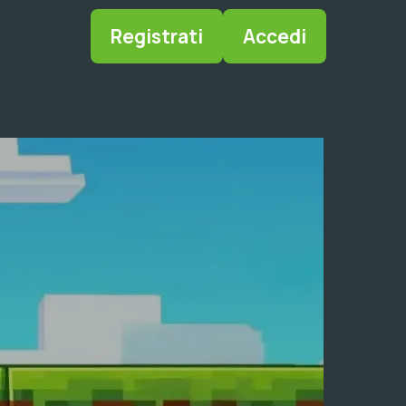
Registrati
Accedi