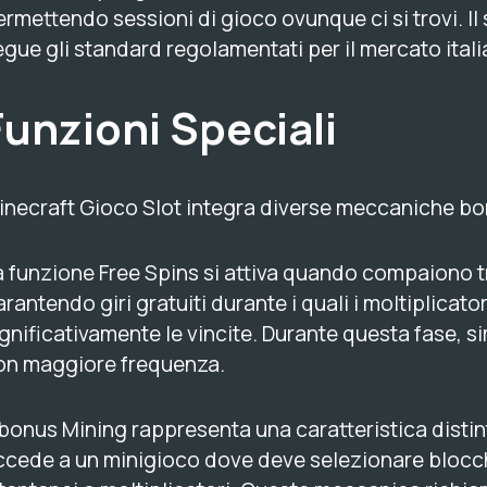
ermettendo sessioni di gioco ovunque ci si trovi. I
egue gli standard regolamentati per il mercato ital
Funzioni Speciali
inecraft Gioco Slot integra diverse meccaniche bo
a funzione Free Spins si attiva quando compaiono tre 
arantendo giri gratuiti durante i quali i moltiplica
ignificativamente le vincite. Durante questa fase, 
on maggiore frequenza.
l bonus Mining rappresenta una caratteristica distin
ccede a un minigioco dove deve selezionare blocch