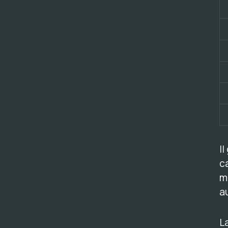
Il
c
m
a
L