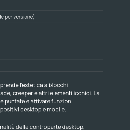
le per versione)
riprende l’estetica a blocchi
de, creeper e altri elementi iconici. La
e puntate e attivare funzioni
positivi desktop e mobile.
onalità della controparte desktop,