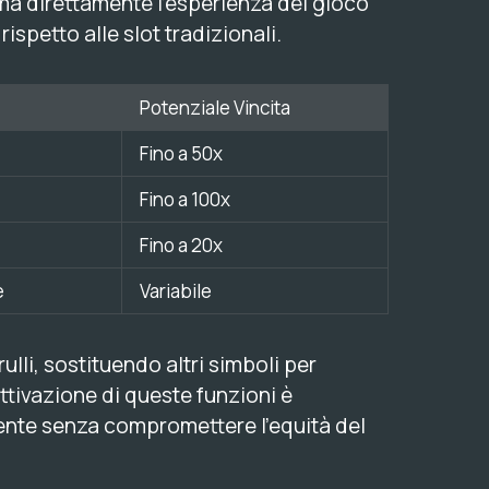
ma direttamente l’esperienza del gioco
rispetto alle slot tradizionali.
Potenziale Vincita
Fino a 50x
Fino a 100x
Fino a 20x
e
Variabile
lli, sostituendo altri simboli per
ttivazione di queste funzioni è
ente senza compromettere l’equità del