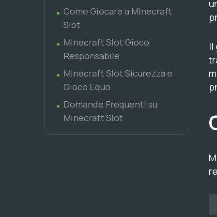
u
Come Giocare a Minecraft
p
Slot
Minecraft Slot Gioco
Il
Responsabile
tr
Minecraft Slot Sicurezza e
m
Gioco Equo
p
Domande Frequenti su
Minecraft Slot
M
r