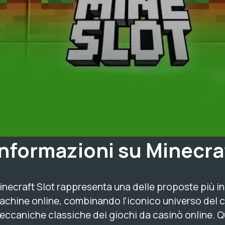
Informazioni su Minecra
inecraft Slot rappresenta una delle proposte più i
achine online, combinando l’iconico universo del 
eccaniche classiche dei giochi da casinò online. Que