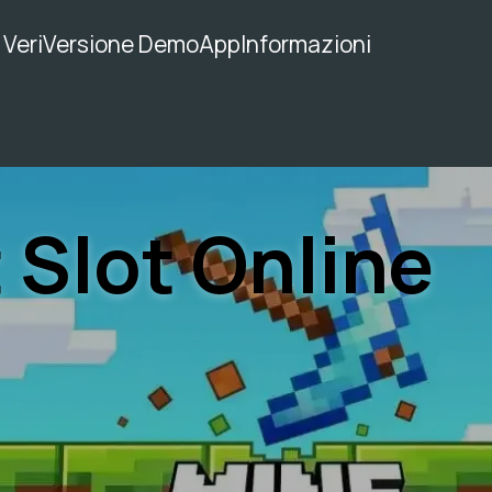
 Veri
Versione Demo
App
Informazioni
 Slot Online