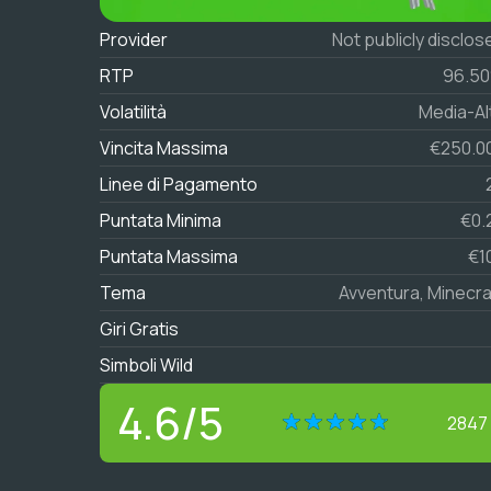
Provider
Not publicly disclos
RTP
96.5
Volatilità
Media-Al
Vincita Massima
€250.0
Linee di Pagamento
Puntata Minima
€0.
Puntata Massima
€1
Tema
Avventura, Minecra
Giri Gratis
Simboli Wild
4.6
/
5
2847