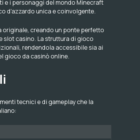
ati e i personaggi del mondo Minecraft
oco d’azzardo unica e coinvolgente.
ica originale, creando un ponte perfetto
e slot casino. La struttura di gioco
izionali, rendendola accessibile sia ai
del gioco da casinò online.
li
ementi tecnici e di gameplay che la
liano: