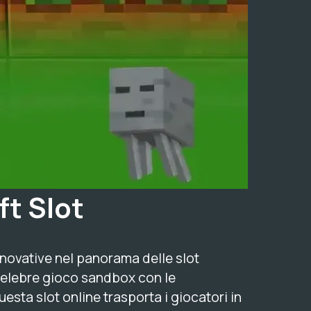
ft Slot
nnovative nel panorama delle slot
celebre gioco sandbox con le
sta slot online trasporta i giocatori in