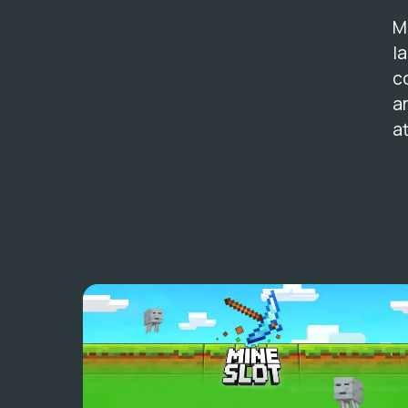
M
l
c
a
at