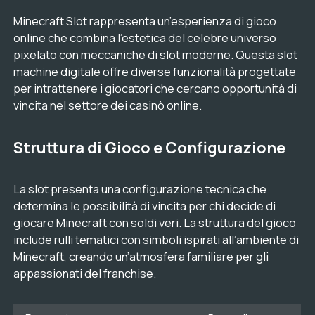
Minecraft Slot rappresenta un’esperienza di gioco
online che combina l’estetica del celebre universo
pixelato con meccaniche di slot moderne. Questa slot
machine digitale offre diverse funzionalità progettate
per intrattenere i giocatori che cercano opportunità di
vincita nel settore dei casinò online.
Struttura di Gioco e Configurazione
La slot presenta una configurazione tecnica che
determina le possibilità di vincita per chi decide di
giocare Minecraft con soldi veri. La struttura del gioco
include rulli tematici con simboli ispirati all’ambiente di
Minecraft, creando un’atmosfera familiare per gli
appassionati del franchise.