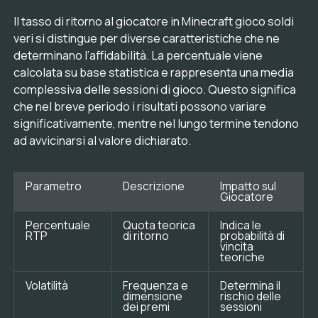
Il tasso di ritorno al giocatore in Minecraft gioco soldi
veri si distingue per diverse caratteristiche che ne
determinano l’affidabilità. La percentuale viene
calcolata su base statistica e rappresenta una media
complessiva delle sessioni di gioco. Questo significa
che nel breve periodo i risultati possono variare
significativamente, mentre nel lungo termine tendono
ad avvicinarsi al valore dichiarato.
Parametro
Descrizione
Impatto sul
Giocatore
Percentuale
Quota teorica
Indica le
RTP
di ritorno
probabilità di
vincita
teoriche
Volatilità
Frequenza e
Determina il
dimensione
rischio delle
dei premi
sessioni