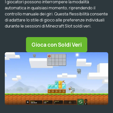
I giocatori possono interrompere la modalità
automatica in qualsiasi momento, riprendendo il
controllo manuale dei giri. Questa flessibilità consente
di adattare lo stile di gioco alle preferenze individuali
durante le sessioni di Minecraft Slot soldi veri.
Gioca con Soldi Veri