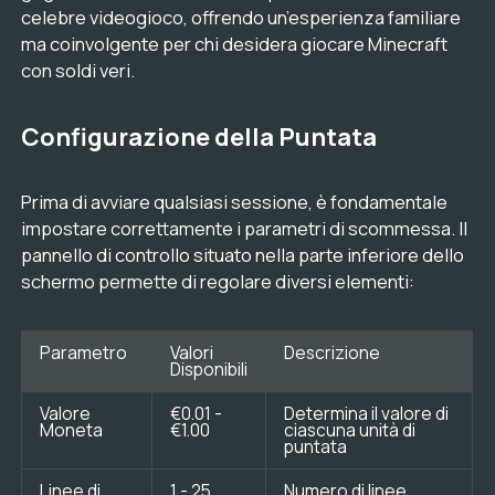
celebre videogioco, offrendo un’esperienza familiare
ma coinvolgente per chi desidera giocare Minecraft
con soldi veri.
Configurazione della Puntata
Prima di avviare qualsiasi sessione, è fondamentale
impostare correttamente i parametri di scommessa. Il
pannello di controllo situato nella parte inferiore dello
schermo permette di regolare diversi elementi:
Parametro
Valori
Descrizione
Disponibili
Valore
€0.01 -
Determina il valore di
Moneta
€1.00
ciascuna unità di
puntata
Linee di
1 - 25
Numero di linee