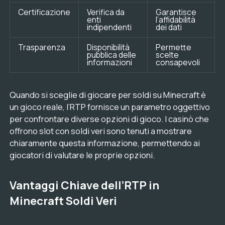
Certificazione
Verifica da
Garantisce
enti
l’affidabilità
indipendenti
dei dati
Trasparenza
Disponibilità
Permette
pubblica delle
scelte
informazioni
consapevoli
Quando si sceglie di giocare per soldi su Minecraft è
un gioco reale, l’RTP fornisce un parametro oggettivo
per confrontare diverse opzioni di gioco. I casinò che
offrono slot con soldi veri sono tenuti a mostrare
chiaramente questa informazione, permettendo ai
giocatori di valutare le proprie opzioni.
Vantaggi Chiave dell’RTP in
Minecraft Soldi Veri