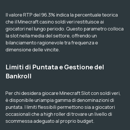
Il valore RTP del 96.3% indica la percentuale teorica
che il Minecraft casino soldi veri restituisce ai
giocatori nel lungo periodo. Questo parametro colloca
la slot nella media del settore, offrendo un
bilanciamento ragionevole tra frequenza e
dimensione delle vincite.
Limiti di Puntata e Gestione del
Bankroll
Per chi desidera giocare Minecraft Slot con soldi veri,
è disponibile un’ampia gamma di denominazioni di
puntata. I limiti flessibili permettono sia a giocatori
occasionali che a high roller di trovare un livello di
scommessa adeguato al proprio budget.