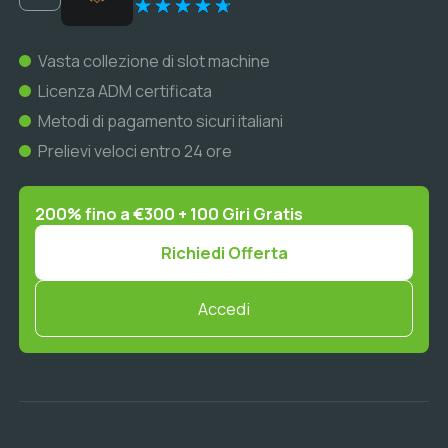
Vasta collezione di slot machine
Licenza ADM certificata
Metodi di pagamento sicuri italiani
Prelievi veloci entro 24 ore
200% fino a €300 + 100 Giri Gratis
Richiedi Offerta
Accedi