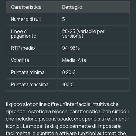
Caratteristica
Dettaglio
Numero di rulli
5
Linee di
20-25 (variabile per
pagamento
versione)
RTP medio
94-96%
Volatilità
Media-Alta
Puntata minima
0.20 €
Puntata massima
100 €
Il gioco slot online offre un’interfaccia intuitiva che
riprende l’estetica a blocchi caratteristica, con simboli
che includono picconi, spade, creeper e altri elementi
iconici. La modalità di gioco permette di impostare
facilmente le puntate e attivare funzioni automatiche,