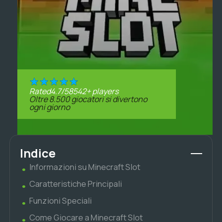
Rated
4.7
/
5
8542
+ players
Oltre 8.500 giocatori si divertono
ogni giorno
Indice
Informazioni su Minecraft Slot
Caratteristiche Principali
Funzioni Speciali
Come Giocare a Minecraft Slot