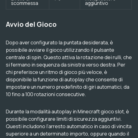
scommessa
aggiuntivo
Avvio del Gioco
Dopo aver configurato la puntata desiderata, è
possibile avviare il gioco utilizzando il pulsante
centrale di spin. Questo attiva la rotazione dei rulli, che
si fermano in sequenza da sinistra verso destra. Per
chi preferisce un ritmo di gioco più veloce, è
disponibile la funzione di autoplay che consente di
impostare un numero predefinito di giri automatici, da
10 fino a 100 rotazioni consecutive.
Durante la modalità autoplay in Minecraft gioco slot, è
possibile configurare limiti di sicurezza aggiuntivi.
Questi includono l’arresto automatico in caso di vincita
superiore a un determinato importo, oppure quando il