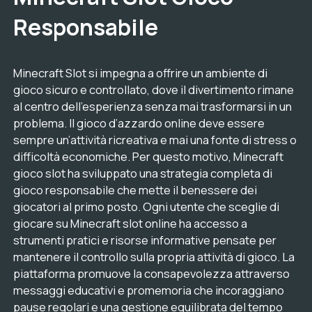
Responsabile
Minecraft Slot si impegna a offrire un ambiente di
gioco sicuro e controllato, dove il divertimento rimane
al centro dell’esperienza senza mai trasformarsi in un
problema. Il gioco d’azzardo online deve essere
sempre un’attività ricreativa e mai una fonte di stress o
difficoltà economiche. Per questo motivo, Minecraft
gioco slot ha sviluppato una strategia completa di
gioco responsabile che mette il benessere dei
giocatori al primo posto. Ogni utente che sceglie di
giocare su Minecraft slot online ha accesso a
strumenti pratici e risorse informative pensate per
mantenere il controllo sulla propria attività di gioco. La
piattaforma promuove la consapevolezza attraverso
messaggi educativi e promemoria che incoraggiano
pause regolari e una gestione equilibrata del tempo