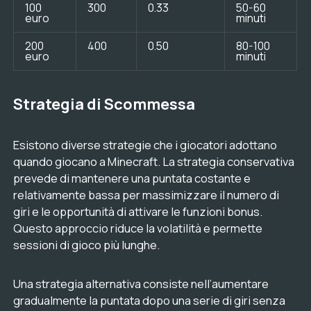
100
300
0.33
50-60
euro
minuti
200
400
0.50
80-100
euro
minuti
Strategia di Scommessa
Esistono diverse strategie che i giocatori adottano
quando giocano a Minecraft. La strategia conservativa
prevede di mantenere una puntata costante e
relativamente bassa per massimizzare il numero di
giri e le opportunità di attivare le funzioni bonus.
Questo approccio riduce la volatilità e permette
sessioni di gioco più lunghe.
Una strategia alternativa consiste nell’aumentare
gradualmente la puntata dopo una serie di giri senza