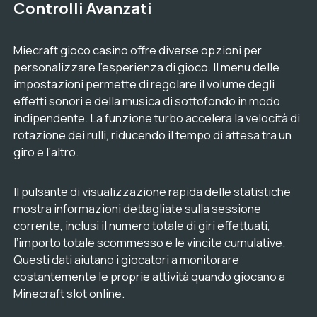
Controlli Avanzati
Miecraft gioco casino offre diverse opzioni per
personalizzare l’esperienza di gioco. Il menu delle
impostazioni permette di regolare il volume degli
effetti sonori e della musica di sottofondo in modo
indipendente. La funzione turbo accelera la velocità di
rotazione dei rulli, riducendo il tempo di attesa tra un
giro e l’altro.
Il pulsante di visualizzazione rapida delle statistiche
mostra informazioni dettagliate sulla sessione
corrente, inclusi il numero totale di giri effettuati,
l’importo totale scommesso e le vincite cumulative.
Questi dati aiutano i giocatori a monitorare
costantemente le proprie attività quando giocano a
Minecraft slot online.